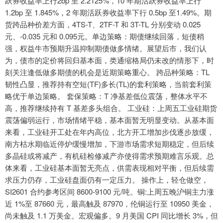
跃券收益率上行2bp 至 2.2125%，10 年期活跃券收益率上行
1.2bp 至 1.845%，2 年期活跃券收益率下行 0.5bp 至1.49%。期
货跨品种价差方面，4TS-T、2TF-T 和 3T-TL 分别变动 0.025
元、-0.035 元和 0.095元。单边策略：期债继续回落，短债稍
强，权益牛市预期升温抑制期债做多情绪。展望后市，我们认
为，债市的定价将回归基本面，类通缩格局仍未改的情形下，时
刻关注逢低做多期债的机会是近期策略重心。 跨品种策略：TL
韧性凸显，推荐持有空短(TF)多长(TL)的套利策略，当前套利策
略优于单边策略。 套保策略：T 净基差低位震荡，整体水平不
高，推荐继续持有 T 基差多头组合。 工业硅：上周五工业硅期货
震荡偏弱运行，市场情绪平稳，基本面暂无明显变动。从基本面
来看，工业硅开工处在年内高位，北方开工增加步伐逐步放缓，
南方枯水期临近停炉缓慢增加，下游市场需求短期稳定，但后续
多晶硅或将减产，有机硅检修减产亦使得需求预期难言乐观。总
体来看，工业硅基本面暂无亮点，供需表现相对平衡，但后续需
求压力仍存，工业硅盘面仍有一定压力。 操作上，轻仓做空，
SI2601 合约参考区间 8600-9100 元/吨。铜:上周五晚沪铜主力涨
近 1%至 87660 元，最高触及 87970，伦铜运行至 10950 美金，
尚未触及 1.1 万美金。宏观偏多。9 月美国 CPI 同比增长 3%，但