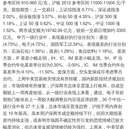
参考区间 910-960 元/克，沪银 2512 参考区间 11000-11600 元/千
克。股指期货：上一交易日，上证综指涨 0.71%，深证成指涨
2.02%，创业板指涨 3.57%，科创 50 涨 4.35%，沪深 300 涨
1.18%，上证 50 涨 0.62%，中证 500 涨 1.62%，中证 1000 涨
1.52%。两市成交额为19742.09 亿元，较前一交易日增加约 3303
亿元。 申万一级行业中，表现最好的行业分别为：通信
(4.73%)，电子(4.72%)， 国防军工(2.34%)。表现最差的行业分别
为：石油石化(-1.36%)，煤炭(-1.29%)，食品饮料(-1.18%)。 基差
方面，IF 基差小幅走弱，IH、IC、IM 基差小幅走强。IH、IF 当
季合约年化基差率分别为0.30%、-3.00%，IC、IM 当季合约年化
基差率为-9.10%、-11.50%。套保方面，空头套保或可考虑季月
合约。 上周中美贸易相关情况有所转暖，国内新阶段经济规划出
台，市场情绪有所修复，沪深两市总体呈震荡上行格局，但成交
额较上一周再度收缩。从一级行业表现上来看，通信、电子等前
期热门板块在上一周较大幅调整后均呈现反弹趋势，30 个中信一
级行业中有 27 个上涨，总体市场呈普涨趋势，沪指于周内再创
近 10 年新高。虽本周沪深两市成交额持续下行，但四大期指基
差均持续走强，或表明市场因不确定性所引发的恐慌情绪已较大
幅度消化，但总体资金观望情绪仍较为强烈。上周末，中美贸易