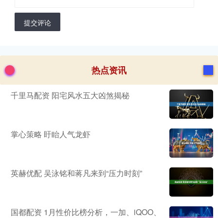
提交评论
热点资讯
千里马配资 阳宅风水五大凶煞揭秘
掌心策略 盱眙人气龙虾
英赫优配 吴泳铭和蒋凡来到“压力时刻”
国都配资 1月性价比榜分析，一加、iQOO、