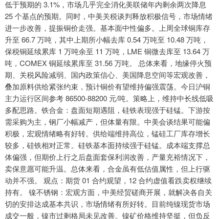
低于预期的 3.1%，市场几乎完全消化美联储年内剩余两次降息
25 个基点的预期。同时，中美关税谈判释放积极信号，市场情绪
进一步改善，提振铜价走强。基本面中性偏多。上周全球铜库存
升至 66.7 万吨，其中上期所小幅去库 0.54 万吨至 10.48 万吨，
保税铜延续累库 1 万吨余至 11 万吨，LME 铜微去库至 13.64 万
吨，COMEX 铜延续累库至 31.56 万吨。 总体来看，地缘停火预
期、关税风险减弱、国内政策信心、美国降息空间等宏观改善，
叠加原料供给紧张约束，预计铜价有望维持偏强震荡。今日沪铜
主力运行区间参考 86500-88200 元/吨。策略上，维持中长线低吸
多配思路。铁合金：盘面短期遇阻，硅铁表现强于硅锰。下游按
需采购为主，钢厂小幅减产，但体量有限。中美会谈结果可能偏
积极，宏观情绪略有好转。供给端维持高位，锰硅工厂库存增长
较多，硅铁相对正常。硅铁基本面持续强于硅锰。成本端支撑总
体偏强，但期价上行之后盘面套保利润改善，产量充裕情况下，
卖保意愿可能升温。总体来看，合金虽有低估值属性，但上行驱
动并不强。 观点：期货 01 合约观望，12 合约虚值看跌卖权继续
持有。 镍不锈钢：宏观方面，中美经贸磋商开展，就解决各自关
切的安排达成基本共识，市场情绪有所好转。目前纯镍现货市场
成交一般，镍市过剩格局未见改善。镍矿价格维持坚挺，但负反