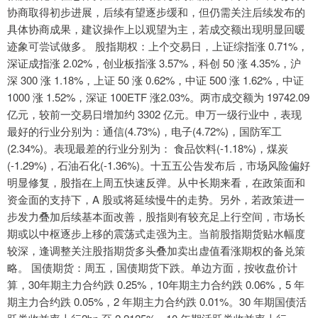
协商取得初步进展，后续有望逐步缓和，但仍需关注后续发布的
具体协商成果，建议操作上以观望为主，若成交额出现明显回暖
迹象可尝试做多。 股指期权：上个交易日，上证综指涨 0.71%，
深证成指涨 2.02%，创业板指涨 3.57%，科创 50 涨 4.35%，沪
深 300 涨 1.18%，上证 50 涨 0.62%，中证 500 涨 1.62%，中证
1000 涨 1.52%，深证 100ETF 涨2.03%。两市成交额为 19742.09
亿元，较前一交易日增加约 3302 亿元。申万一级行业中，表现
最好的行业分别为：通信(4.73%)，电子(4.72%)，国防军工
(2.34%)。表现最差的行业分别为： 食品饮料(-1.18%)，煤炭
(-1.29%)，石油石化(-1.36%)。十五五公告发布后，市场风险偏好
明显修复，股指在上周五快速反弹。从中长期来看，在政策面和
资金面的支持下，A 股或将延续慢牛的走势。另外，若政策进一
步发力叠加后续基本面改善，股指则有较充足上行空间，市场长
期或以中枢逐步上移的震荡式走强为主。当前股指期货贴水幅度
较深，逢调整关注股指期货多头叠加卖出虚值看涨期权的备兑策
略。 国债期货：周五，国债期货下跌。单边方面，按收盘价计
算，30年期主力合约跌 0.25%，10年期主力合约跌 0.06%，5 年
期主力合约跌 0.05%，2 年期主力合约跌 0.01%。30 年期国债活