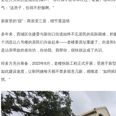
气：“这房子，住得不舒服啊。”
新家里的“甜”：两居变三居，细节显温情
多年来，西城区住建委与新街口街道始终不忘居民的实际困难，积极
个消息让八号楼的居民们兴奋起来——老楼要原址重建了。街道和
是沾亲带故的老街坊，你劝我、我帮你，很快就达成了共识。
经多方充分筹备，2023年8月，老楼拆除工程正式开展；受惠于新
如此建设速度，让靳阿姨每天都不禁多留意几眼，感慨道：“如同
扰。”