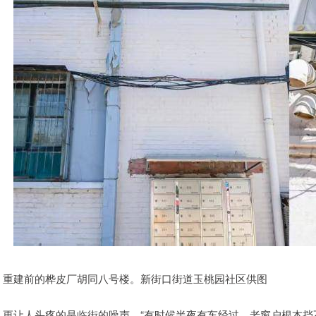
重建前的桦皮厂胡同八号楼。新街口街道玉桃园社区供图
更让人头疼的是临街的噪声。“有时候半夜有车经过，老窗户根本挡