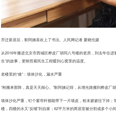
乔迁新居后，靳阿姨喜欢上了书法。人民网记者 夏晓伦摄
从2016年搬进北京市西城区桦皮厂胡同八号楼的老房，到去年住进
生”的故事，更映照着民生工程暖到心窝里的温度。
老楼里的“难”：墙体沙化，漏水严重
“刚搬来那阵，真是天天闹心。”靳阿姨记得，从增光路搬到桦皮厂胡
墙体沙化严重，钉个窗帘杆都能带下一片墙皮，粉末簌簌往下掉；
楼，四楼的水又“反哺”到自家；62平方米的两居室被分割成多个