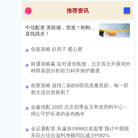
推荐资讯
中信配资 美联储，突发！刚刚，
直线跳水！
创嘉策略 好房子 暖心窝
财通策略嬴 应对遗传瓶颈，北京首次开展境外
种群基因分析助力科学保护麋鹿
前莱策略 值得二刷的6部高质量美剧，每一部
都太适合熬夜刷了
金鑫优配 2025 北京四季金玉养老照料中心：
用心守护长者的金色晚年
金证通配资 东瀛游(06882)发盈警 预计中期股
东应占综合溢利净额同比减少约82%