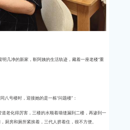
窗明几净的新家，靳阿姨的生活轨迹，藏着一座老楼“重
同八号楼时，迎接她的是一栋“问题楼”：
管道老化得厉害，三楼的水顺着墙缝漏到二楼，再渗到一
小间，厨房和厕所紧挨着，三代人挤着住，很不方便。