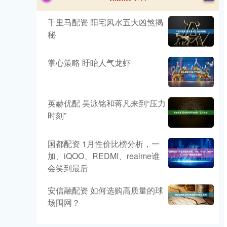
千里马配资 阳宅风水五大凶煞揭
秘
掌心策略 盱眙人气龙虾
英赫优配 吴泳铭和蒋凡来到“压力
时刻”
国都配资 1月性价比榜分析，一
加、iQOO、REDMI、realme谁
会笑到最后
安信融配资 如何选购高质量的球
场围网？