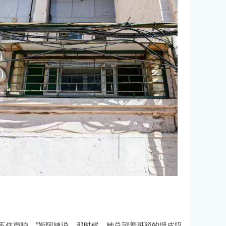
不住声响。”靳阿姨说。那时候，她总望着斑驳的墙皮叹