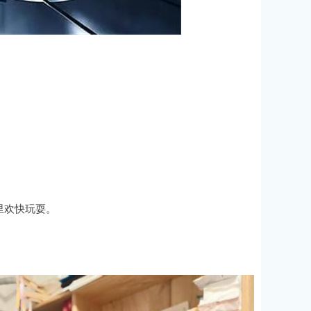
里欢快玩耍。