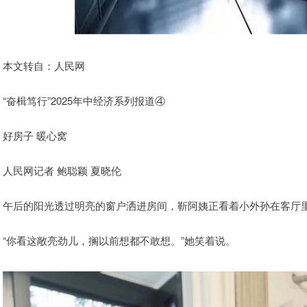
本文转自：人民网
“奋楫笃行”2025年中经济系列报道④
好房子 暖心窝
人民网记者 鲍聪颖 夏晓伦
午后的阳光透过明亮的窗户洒进房间，靳阿姨正看着小外孙在客厅
“你看这敞亮劲儿，搁以前想都不敢想。”她笑着说。