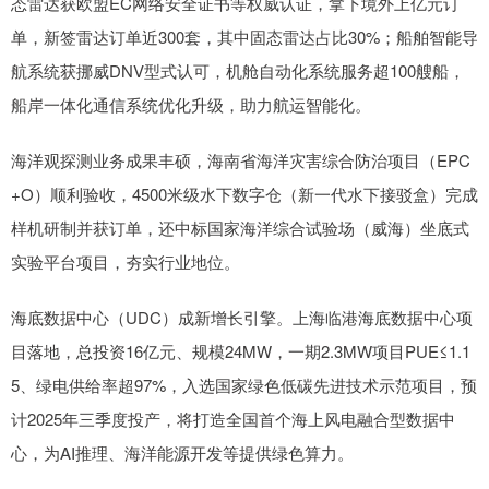
态雷达获欧盟EC网络安全证书等权威认证，拿下境外上亿元订
单，新签雷达订单近300套，其中固态雷达占比30%；船舶智能导
航系统获挪威DNV型式认可，机舱自动化系统服务超100艘船，
船岸一体化通信系统优化升级，助力航运智能化。
海洋观探测业务成果丰硕，海南省海洋灾害综合防治项目（EPC
+O）顺利验收，4500米级水下数字仓（新一代水下接驳盒）完成
样机研制并获订单，还中标国家海洋综合试验场（威海）坐底式
实验平台项目，夯实行业地位。
海底数据中心（UDC）成新增长引擎。上海临港海底数据中心项
目落地，总投资16亿元、规模24MW，一期2.3MW项目PUE≤1.1
5、绿电供给率超97%，入选国家绿色低碳先进技术示范项目，预
计2025年三季度投产，将打造全国首个海上风电融合型数据中
心，为AI推理、海洋能源开发等提供绿色算力。