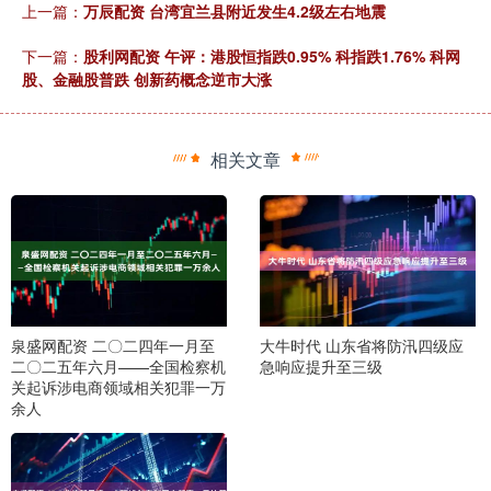
上一篇：
万辰配资 台湾宜兰县附近发生4.2级左右地震
下一篇：
股利网配资 午评：港股恒指跌0.95% 科指跌1.76% 科网
股、金融股普跌 创新药概念逆市大涨
相关文章
泉盛网配资 二〇二四年一月至
大牛时代 山东省将防汛四级应
二〇二五年六月——全国检察机
急响应提升至三级
关起诉涉电商领域相关犯罪一万
余人