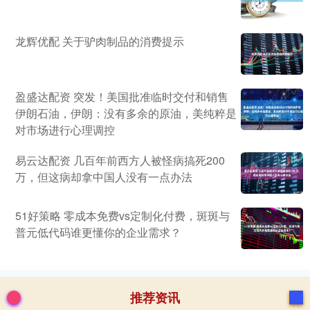
龙辉优配 关于驴肉制品的消费提示
盈盛达配资 突发！美国批准临时交付和销售
伊朗石油，伊朗：没有多余的原油，美纯粹是
对市场进行心理调控
易云达配资 几百年前西方人被怪病搞死200
万，但这病却拿中国人没有一点办法
51好策略 零成本免费vs定制化付费，斑斑与
普元低代码谁更懂你的企业需求？
推荐资讯