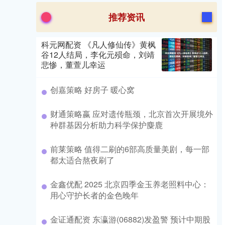
推荐资讯
科元网配资 《凡人修仙传》黄枫
谷12人结局，李化元殒命，刘靖
悲惨，董萱儿幸运
创嘉策略 好房子 暖心窝
财通策略嬴 应对遗传瓶颈，北京首次开展境外
种群基因分析助力科学保护麋鹿
前莱策略 值得二刷的6部高质量美剧，每一部
都太适合熬夜刷了
金鑫优配 2025 北京四季金玉养老照料中心：
用心守护长者的金色晚年
金证通配资 东瀛游(06882)发盈警 预计中期股