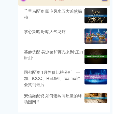
千里马配资 阳宅风水五大凶煞揭
秘
掌心策略 盱眙人气龙虾
英赫优配 吴泳铭和蒋凡来到“压力
时刻”
国都配资 1月性价比榜分析，一
加、iQOO、REDMI、realme谁
会笑到最后
安信融配资 如何选购高质量的球
场围网？