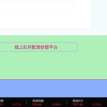
线上杠杆配资炒股平台
指数
国债指数
期指IC0
.10
0.17%
229.69
0.04%
7877.80
2.13%