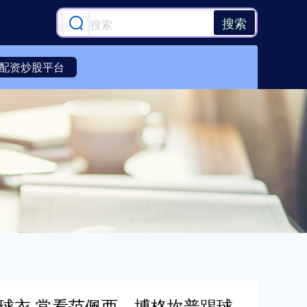
搜索
配资炒股平台
号球衣 常看范佩西、博格坎普踢球