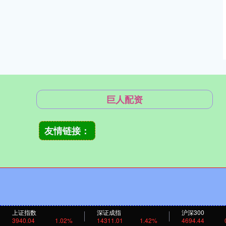
巨人配资
友情链接：
上证指数
深证成指
沪深300
3940.04
1.02%
14311.01
1.42%
4694.44