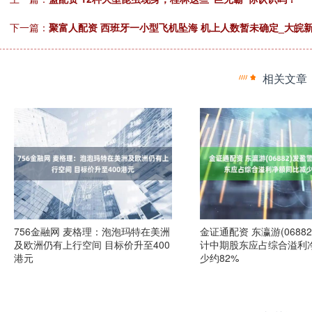
下一篇：
聚富人配资 西班牙一小型飞机坠海 机上人数暂未确定_大皖新闻
相关文章
756金融网 麦格理：泡泡玛特在美洲
金证通配资 东瀛游(0688
及欧洲仍有上行空间 目标价升至400
计中期股东应占综合溢利
港元
少约82%