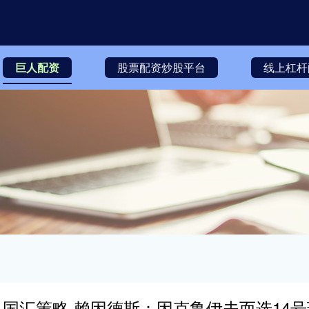
巨人配资
股票配资炒股平台
线上杠杆
国汇策略 赖因德斯：因克鲁伊夫而选14