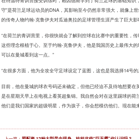
在特温特青训营接受训练时，赖因德斯学到了荷兰足球的基础知识
守”是荷兰足球运动员的DNA，其影响至今仍然非常强大，就像上
的传奇人物约翰-克鲁伊夫对瓜迪奥拉的足球管理生涯产生了巨大影
“在荷兰的青训营里，你很快就会了解到控球在比赛中的重要性，
这些理念根植于心。至于约翰-克鲁伊夫，他是我国历史上最伟大
可以在曼城看到这一点。”
“在很多方面，他为全攻全守足球设定了蓝图，这也是我选择14号
目前，他在曼城的球衣号码还未确定，但他已经迫不及待地想要在
是在星期天早上在电视上看英超集锦。我自然会对在这里踢球的荷兰
他们是我们国家的超级明星，作为孩子，你会想模仿他们。现在能
上一篇：
盟配资 12种大型昆虫现身，桂林这些“巨无霸”你认识吗？