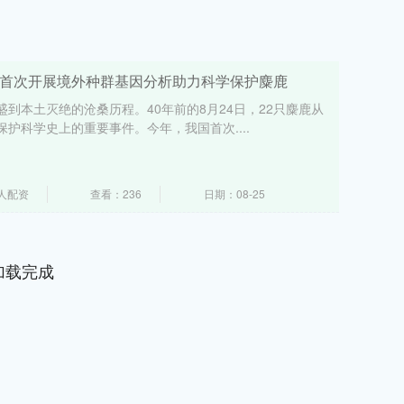
京首次开展境外种群基因分析助力科学保护麋鹿
到本土灭绝的沧桑历程。40年前的8月24日，22只麋鹿从
护科学史上的重要事件。今年，我国首次....
人配资
查看：236
日期：08-25
加载完成