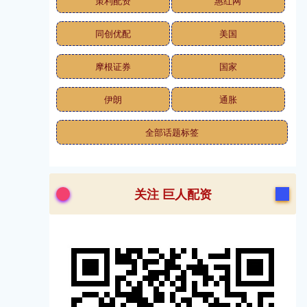
策利配资
惠红网
同创优配
美国
摩根证券
国家
伊朗
通胀
全部话题标签
关注 巨人配资