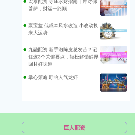
宏泰配资 寺庙求财指南｜拜对佛
菩萨，财运一路顺
聚宝盆 低成本风水改造 小改动换
来大运势
九融配资 新手泡陈皮总发苦？记
住这3个关键要点，轻松解锁醇厚
回甘好味道
掌心策略 盱眙人气龙虾
巨人配资