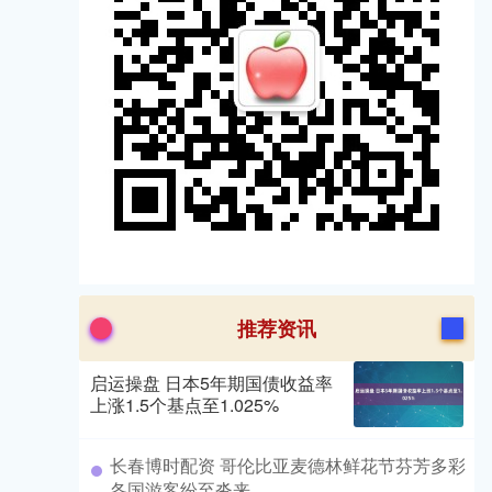
推荐资讯
启运操盘 日本5年期国债收益率
上涨1.5个基点至1.025%
​长春博时配资 哥伦比亚麦德林鲜花节芬芳多彩
各国游客纷至沓来