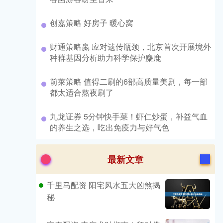
​创嘉策略 好房子 暖心窝
​财通策略嬴 应对遗传瓶颈，北京首次开展境外
种群基因分析助力科学保护麋鹿
​前莱策略 值得二刷的6部高质量美剧，每一部
都太适合熬夜刷了
​九龙证券 5分钟快手菜！虾仁炒蛋，补益气血
的养生之选，吃出免疫力与好气色
最新文章
千里马配资 阳宅风水五大凶煞揭
秘