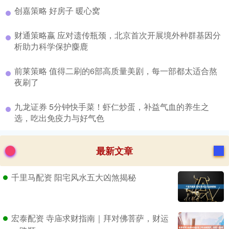
​创嘉策略 好房子 暖心窝
​财通策略嬴 应对遗传瓶颈，北京首次开展境外种群基因分
析助力科学保护麋鹿
​前莱策略 值得二刷的6部高质量美剧，每一部都太适合熬
夜刷了
​九龙证券 5分钟快手菜！虾仁炒蛋，补益气血的养生之
选，吃出免疫力与好气色
最新文章
千里马配资 阳宅风水五大凶煞揭秘
宏泰配资 寺庙求财指南｜拜对佛菩萨，财运