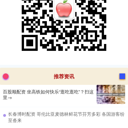
推荐资讯
百股顺配资 坐高铁如何快乐“逛吃逛吃”？扫这
里→
​长春博时配资 哥伦比亚麦德林鲜花节芬芳多彩 各国游客纷
至沓来