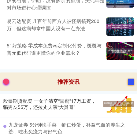
伊朗石油，伊朗：没有多余的原油，美纯粹是
对市场进行心理调控
易云达配资 几百年前西方人被怪病搞死200
万，但这病却拿中国人没有一点办法
51好策略 零成本免费vs定制化付费，斑斑与
普元低代码谁更懂你的企业需求？
推荐资讯
般票期货配资 一女子清空“闺蜜”17万工资，
骗男友55万，还拉丈夫演“大舅哥”
九龙证券 5分钟快手菜！虾仁炒蛋，补益气血的养生之
选，吃出免疫力与好气色