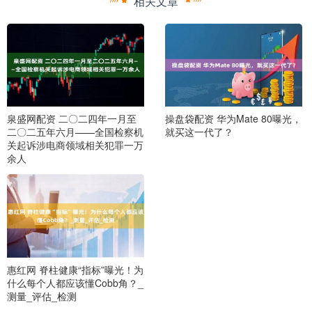
相关文章
泉盛网配资 二〇二四年一月至
操盘袋配资 华为Mate 80曝光，
二〇二五年六月——全国检察机
就买这一代了？
关起诉涉电商领域相关犯罪一万
余人
惠红网 脊柱健康“指标”曝光！为
什么每个人都应该懂Cobb角？_
测量_评估_检测