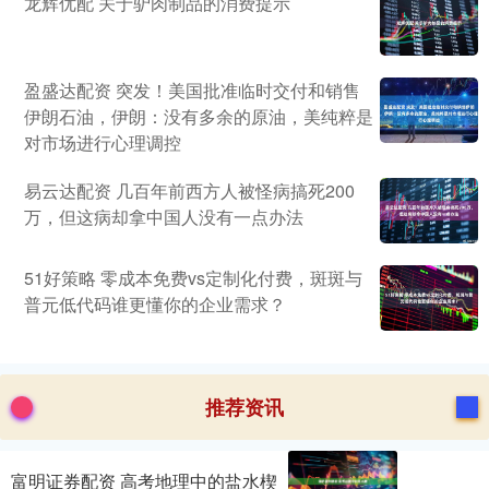
龙辉优配 关于驴肉制品的消费提示
盈盛达配资 突发！美国批准临时交付和销售
伊朗石油，伊朗：没有多余的原油，美纯粹是
对市场进行心理调控
易云达配资 几百年前西方人被怪病搞死200
万，但这病却拿中国人没有一点办法
51好策略 零成本免费vs定制化付费，斑斑与
普元低代码谁更懂你的企业需求？
推荐资讯
富明证券配资 高考地理中的盐水楔