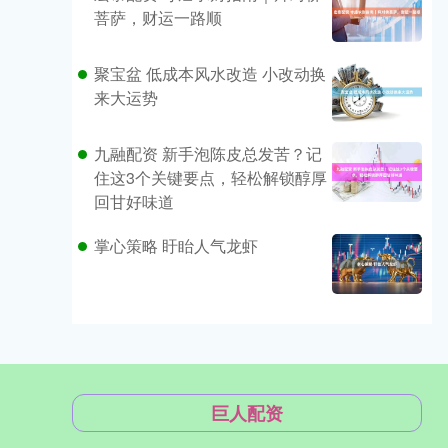
菩萨，财运一路顺
聚宝盆 低成本风水改造 小改动换
来大运势
九融配资 新手泡陈皮总发苦？记
住这3个关键要点，轻松解锁醇厚
回甘好味道
掌心策略 盱眙人气龙虾
巨人配资