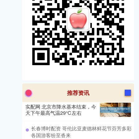
推荐资讯
实配网 北京市降水基本结束，今
天下午最高气温29℃左右
​长春博时配资 哥伦比亚麦德林鲜花节芬芳多彩
各国游客纷至沓来