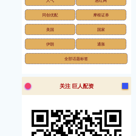
人气
惠红网
同创优配
摩根证券
美国
国家
伊朗
通胀
全部话题标签
关注 巨人配资