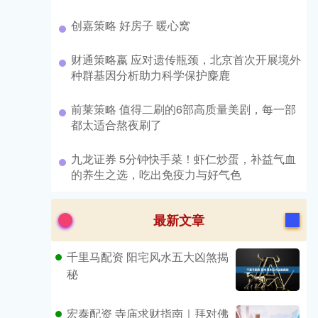
​创嘉策略 好房子 暖心窝
​财通策略嬴 应对遗传瓶颈，北京首次开展境外
种群基因分析助力科学保护麋鹿
​前莱策略 值得二刷的6部高质量美剧，每一部
都太适合熬夜刷了
​九龙证券 5分钟快手菜！虾仁炒蛋，补益气血
的养生之选，吃出免疫力与好气色
最新文章
千里马配资 阳宅风水五大凶煞揭
秘
宏泰配资 寺庙求财指南｜拜对佛